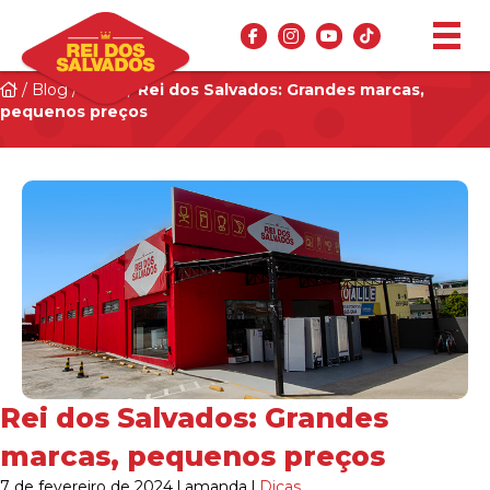
/
Blog
/
Dicas
/
Rei dos Salvados: Grandes marcas,
pequenos preços
Rei dos Salvados: Grandes
marcas, pequenos preços
7 de fevereiro de 2024
|
amanda
|
Dicas