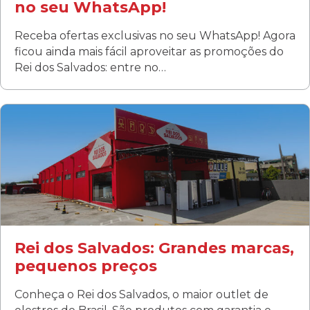
no seu WhatsApp!
Receba ofertas exclusivas no seu WhatsApp! Agora
ficou ainda mais fácil aproveitar as promoções do
Rei dos Salvados: entre no…
Curitiba/PR
Fanny
Rua Albino Beatriz, 100 - Fanny, Curitiba –PR
Segunda a sábado: 09h00 às 19h00
Domingo: FECHADA
ÚLTIMOS DIAS DE LIQUIDAÇÃO!
(41) 3411-1754
(41) 99249-4620
Rei dos Salvados: Grandes marcas,
pequenos preços
Conheça o Rei dos Salvados, o maior outlet de