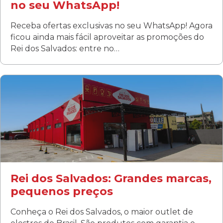
no seu WhatsApp!
Receba ofertas exclusivas no seu WhatsApp! Agora
ficou ainda mais fácil aproveitar as promoções do
Rei dos Salvados: entre no…
Curitiba/PR
Fanny
Rua Albino Beatriz, 100 - Fanny, Curitiba –PR
Segunda a sábado: 09h00 às 19h00
Domingo: FECHADA
ÚLTIMOS DIAS DE LIQUIDAÇÃO!
(41) 3411-1754
(41) 99249-4620
Rei dos Salvados: Grandes marcas,
pequenos preços
Conheça o Rei dos Salvados, o maior outlet de