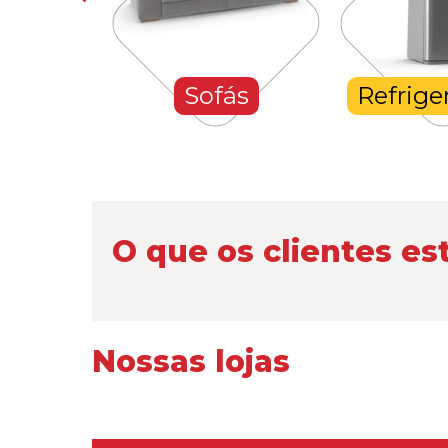
hones
Sofás
Refrige
O que os clientes es
Nossas lojas