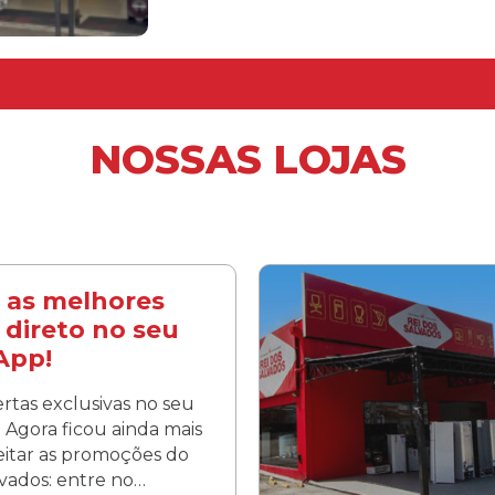
NOSSAS LOJAS
 as melhores
 direto no seu
App!
rtas exclusivas no seu
Agora ficou ainda mais
veitar as promoções do
lvados: entre no…