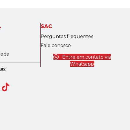
L
SAC
Perguntas frequentes
Fale conosco
idade
Entre em contato via
Whatsapp
is: