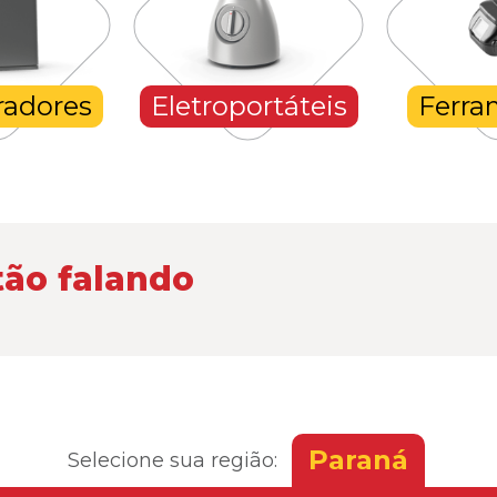
radores
Eletroportáteis
Ferra
tão falando
Paraná
Selecione sua região: