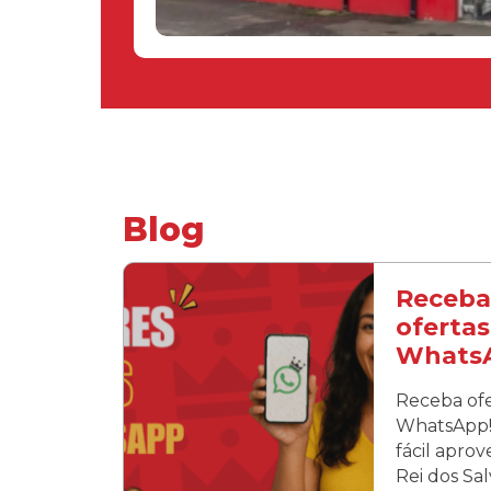
Blog
Receba
ofertas
Whats
Receba ofe
WhatsApp! 
fácil apro
Rei dos Sa