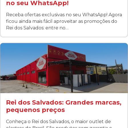
no seu WhatsApp!
Receba ofertas exclusivas no seu WhatsApp! Agora
ficou ainda mais fácil aproveitar as promoções do
Rei dos Salvados: entre no…
Curitiba/PR
Fanny
Rua Albino Beatriz, 100 - Fanny, Curitiba –PR
Segunda a sábado: 09h00 às 19h00
Domingo: FECHADA
ÚLTIMOS DIAS DE LIQUIDAÇÃO!
(41) 3411-1754
(41) 99249-4620
Rei dos Salvados: Grandes marcas,
pequenos preços
Conheça o Rei dos Salvados, o maior outlet de