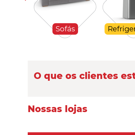
hones
Sofás
Refrige
O que os clientes es
Nossas lojas