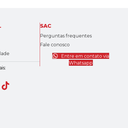
L
SAC
Perguntas frequentes
Fale conosco
idade
Entre em contato via
Whatsapp
is: