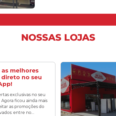
NOSSAS LOJAS
 as melhores
 direto no seu
App!
rtas exclusivas no seu
Agora ficou ainda mais
veitar as promoções do
lvados: entre no…