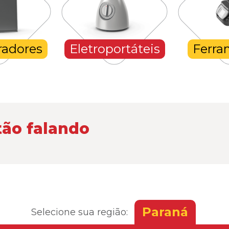
radores
Eletroportáteis
Ferra
tão falando
Paraná
Selecione sua região: