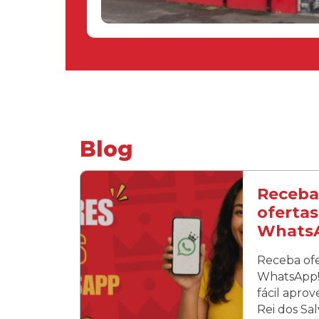
Blog
Receba
ofertas
Whats
Receba ofe
WhatsApp! 
fácil apro
Rei dos Sa