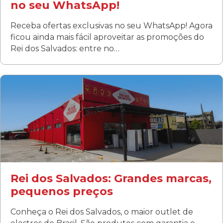
no seu WhatsApp!
Receba ofertas exclusivas no seu WhatsApp! Agora
ficou ainda mais fácil aproveitar as promoções do
Rei dos Salvados: entre no…
Curitiba/PR
Fanny
Rua Albino Beatriz, 100 - Fanny, Curitiba –PR
Segunda a sábado: 09h00 às 19h00
Domingo: FECHADA
ÚLTIMOS DIAS DE LIQUIDAÇÃO!
(41) 3411-1754
(41) 99249-4620
Rei dos Salvados: Grandes marcas,
pequenos preços
Conheça o Rei dos Salvados, o maior outlet de