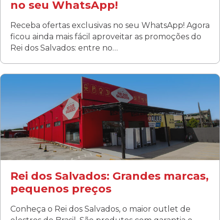
no seu WhatsApp!
Receba ofertas exclusivas no seu WhatsApp! Agora
ficou ainda mais fácil aproveitar as promoções do
Rei dos Salvados: entre no…
Curitiba/PR
Fanny
Rua Albino Beatriz, 100 - Fanny, Curitiba –PR
Segunda a sábado: 09h00 às 19h00
Domingo: FECHADA
ÚLTIMOS DIAS DE LIQUIDAÇÃO!
(41) 3411-1754
(41) 99249-4620
Rei dos Salvados: Grandes marcas,
pequenos preços
Conheça o Rei dos Salvados, o maior outlet de