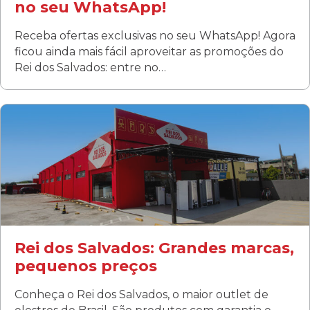
no seu WhatsApp!
Receba ofertas exclusivas no seu WhatsApp! Agora
ficou ainda mais fácil aproveitar as promoções do
Rei dos Salvados: entre no…
Curitiba/PR
Fanny
Rua Albino Beatriz, 100 - Fanny, Curitiba –PR
Segunda a sábado: 09h00 às 19h00
Domingo: FECHADA
ÚLTIMOS DIAS DE LIQUIDAÇÃO!
(41) 3411-1754
(41) 99249-4620
Rei dos Salvados: Grandes marcas,
pequenos preços
Conheça o Rei dos Salvados, o maior outlet de