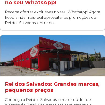
no seu WhatsApp!
Receba ofertas exclusivas no seu WhatsApp! Agora
ficou ainda mais fácil aproveitar as promoções do
Rei dos Salvados: entre no…
Curitiba/PR
Fanny
Rua Albino Beatriz, 100 - Fanny, Curitiba –PR
Segunda a sábado: 09h00 às 19h00
Domingo: FECHADA
ÚLTIMOS DIAS DE LIQUIDAÇÃO!
(41) 3411-1754
(41) 99249-4620
Rei dos Salvados: Grandes marcas,
pequenos preços
Conheça o Rei dos Salvados, o maior outlet de