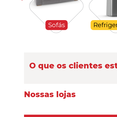
hones
Sofás
Refrige
O que os clientes es
Nossas lojas