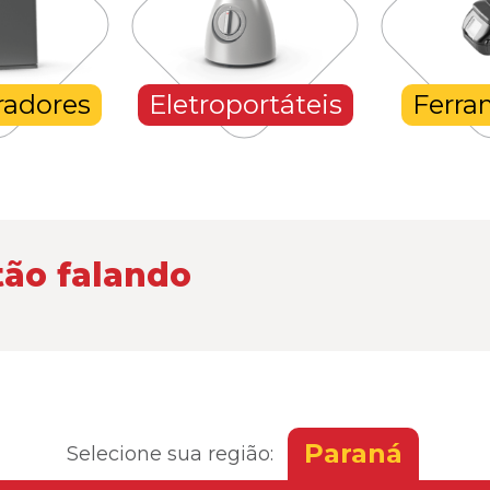
radores
Eletroportáteis
Ferra
tão falando
Paraná
Selecione sua região: