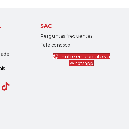
L
SAC
Perguntas frequentes
Fale conosco
idade
Entre em contato via
Whatsapp
is: