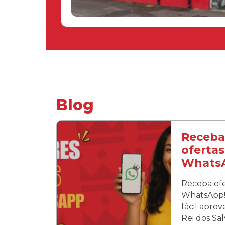
Blog
Receba
ofertas
Whats
Receba ofe
WhatsApp! 
fácil apro
Rei dos Sa