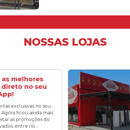
NOSSAS LOJAS
 as melhores
 direto no seu
App!
rtas exclusivas no seu
Agora ficou ainda mais
veitar as promoções do
lvados: entre no…