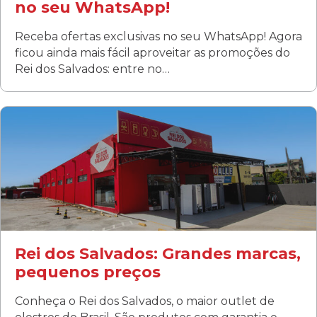
no seu WhatsApp!
Receba ofertas exclusivas no seu WhatsApp! Agora
ficou ainda mais fácil aproveitar as promoções do
Rei dos Salvados: entre no…
Curitiba/PR
Fanny
Rua Albino Beatriz, 100 - Fanny, Curitiba –PR
Segunda a sábado: 09h00 às 19h00
Domingo: FECHADA
ÚLTIMOS DIAS DE LIQUIDAÇÃO!
(41) 3411-1754
(41) 99249-4620
Rei dos Salvados: Grandes marcas,
pequenos preços
Conheça o Rei dos Salvados, o maior outlet de