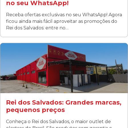
no seu WhatsApp!
Receba ofertas exclusivas no seu WhatsApp! Agora
ficou ainda mais fácil aproveitar as promoções do
Rei dos Salvados: entre no…
Curitiba/PR
Fanny
Rua Albino Beatriz, 100 - Fanny, Curitiba –PR
Segunda a sábado: 09h00 às 19h00
Domingo: FECHADA
ÚLTIMOS DIAS DE LIQUIDAÇÃO!
(41) 3411-1754
(41) 99249-4620
Rei dos Salvados: Grandes marcas,
pequenos preços
Conheça o Rei dos Salvados, o maior outlet de