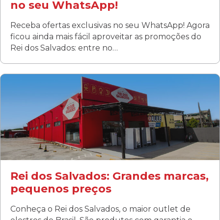
no seu WhatsApp!
Receba ofertas exclusivas no seu WhatsApp! Agora
ficou ainda mais fácil aproveitar as promoções do
Rei dos Salvados: entre no…
Curitiba/PR
Fanny
Rua Albino Beatriz, 100 - Fanny, Curitiba –PR
Segunda a sábado: 09h00 às 19h00
Domingo: FECHADA
ÚLTIMOS DIAS DE LIQUIDAÇÃO!
(41) 3411-1754
(41) 99249-4620
Rei dos Salvados: Grandes marcas,
pequenos preços
Conheça o Rei dos Salvados, o maior outlet de