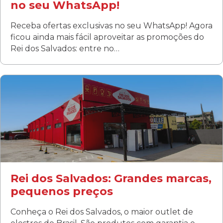
no seu WhatsApp!
Receba ofertas exclusivas no seu WhatsApp! Agora
ficou ainda mais fácil aproveitar as promoções do
Rei dos Salvados: entre no…
Curitiba/PR
Fanny
Rua Albino Beatriz, 100 - Fanny, Curitiba –PR
Segunda a sábado: 09h00 às 19h00
Domingo: FECHADA
ÚLTIMOS DIAS DE LIQUIDAÇÃO!
(41) 3411-1754
(41) 99249-4620
Rei dos Salvados: Grandes marcas,
pequenos preços
Conheça o Rei dos Salvados, o maior outlet de