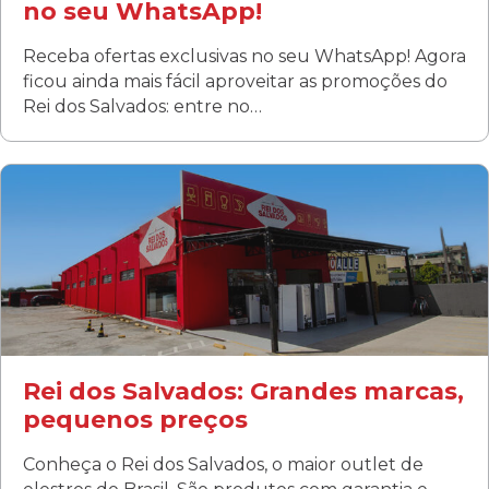
no seu WhatsApp!
Receba ofertas exclusivas no seu WhatsApp! Agora
ficou ainda mais fácil aproveitar as promoções do
Rei dos Salvados: entre no…
Curitiba/PR
Fanny
Rua Albino Beatriz, 100 - Fanny, Curitiba –PR
Segunda a sábado: 09h00 às 19h00
Domingo: FECHADA
ÚLTIMOS DIAS DE LIQUIDAÇÃO!
(41) 3411-1754
(41) 99249-4620
Rei dos Salvados: Grandes marcas,
pequenos preços
Conheça o Rei dos Salvados, o maior outlet de