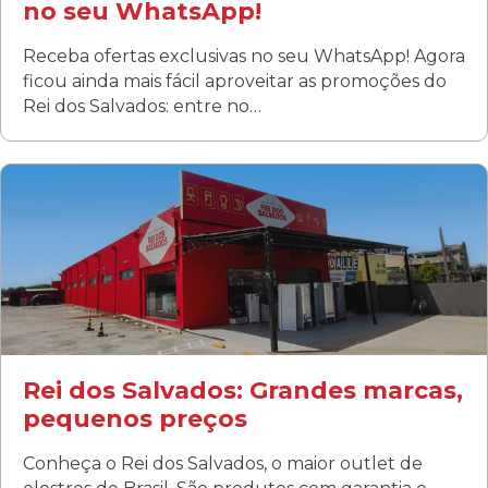
no seu WhatsApp!
Receba ofertas exclusivas no seu WhatsApp! Agora
ficou ainda mais fácil aproveitar as promoções do
Rei dos Salvados: entre no…
Curitiba/PR
Fanny
Rua Albino Beatriz, 100 - Fanny, Curitiba –PR
Segunda a sábado: 09h00 às 19h00
Domingo: FECHADA
ÚLTIMOS DIAS DE LIQUIDAÇÃO!
(41) 3411-1754
(41) 99249-4620
Rei dos Salvados: Grandes marcas,
pequenos preços
Conheça o Rei dos Salvados, o maior outlet de