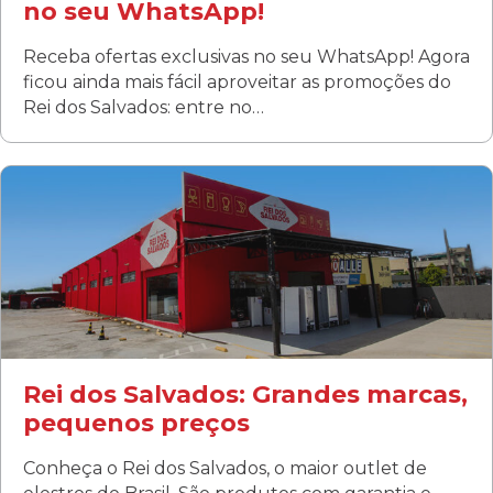
no seu WhatsApp!
Receba ofertas exclusivas no seu WhatsApp! Agora
ficou ainda mais fácil aproveitar as promoções do
Rei dos Salvados: entre no…
Curitiba/PR
Fanny
Rua Albino Beatriz, 100 - Fanny, Curitiba –PR
Segunda a sábado: 09h00 às 19h00
Domingo: FECHADA
ÚLTIMOS DIAS DE LIQUIDAÇÃO!
(41) 3411-1754
(41) 99249-4620
Rei dos Salvados: Grandes marcas,
pequenos preços
Conheça o Rei dos Salvados, o maior outlet de