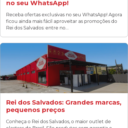
no seu WhatsApp!
Receba ofertas exclusivas no seu WhatsApp! Agora
ficou ainda mais fácil aproveitar as promoções do
Rei dos Salvados: entre no…
Curitiba/PR
Fanny
Rua Albino Beatriz, 100 - Fanny, Curitiba –PR
Segunda a sábado: 09h00 às 19h00
Domingo: FECHADA
ÚLTIMOS DIAS DE LIQUIDAÇÃO!
(41) 3411-1754
(41) 99249-4620
Rei dos Salvados: Grandes marcas,
pequenos preços
Conheça o Rei dos Salvados, o maior outlet de