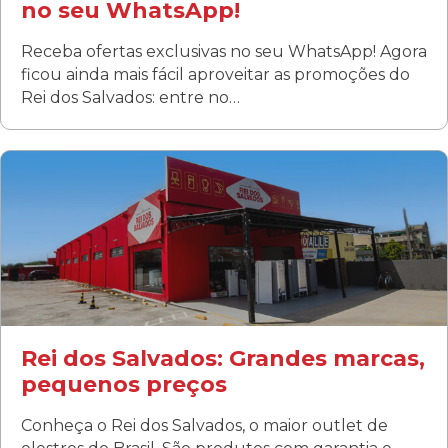
no seu WhatsApp!
Receba ofertas exclusivas no seu WhatsApp! Agora
ficou ainda mais fácil aproveitar as promoções do
Rei dos Salvados: entre no…
Curitiba/PR
Fanny
Rua Albino Beatriz, 100 - Fanny, Curitiba –PR
Segunda a sábado: 09h00 às 19h00
Domingo: FECHADA
ÚLTIMOS DIAS DE LIQUIDAÇÃO!
(41) 3411-1754
(41) 99249-4620
Rei dos Salvados: Grandes marcas,
pequenos preços
Conheça o Rei dos Salvados, o maior outlet de