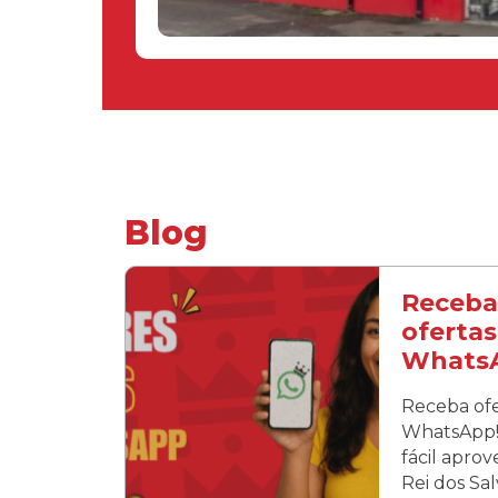
Blog
Receba
ofertas
Whats
Receba ofe
WhatsApp! 
fácil apro
Rei dos Sa