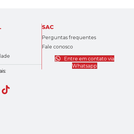
L
SAC
Perguntas frequentes
Fale conosco
idade
Entre em contato via
Whatsapp
is: