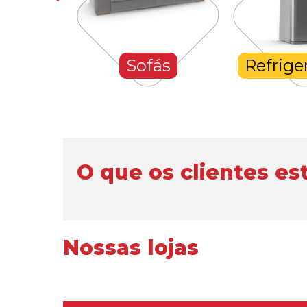
hones
Sofás
Refrige
O que os clientes es
Nossas lojas