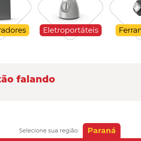
radores
Eletroportáteis
Ferra
tão falando
Paraná
Selecione sua região: