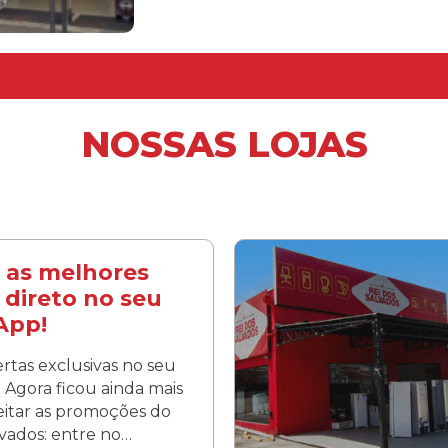
NOSSAS LOJAS
 as melhores
 direto no seu
App!
rtas exclusivas no seu
Agora ficou ainda mais
veitar as promoções do
lvados: entre no…