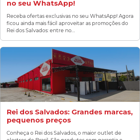
no seu WhatsApp!
Receba ofertas exclusivas no seu WhatsApp! Agora
ficou ainda mais fácil aproveitar as promoções do
Rei dos Salvados: entre no…
Curitiba/PR
Fanny
Rua Albino Beatriz, 100 - Fanny, Curitiba –PR
Segunda a sábado: 09h00 às 19h00
Domingo: FECHADA
ÚLTIMOS DIAS DE LIQUIDAÇÃO!
(41) 3411-1754
(41) 99249-4620
Rei dos Salvados: Grandes marcas,
pequenos preços
Conheça o Rei dos Salvados, o maior outlet de