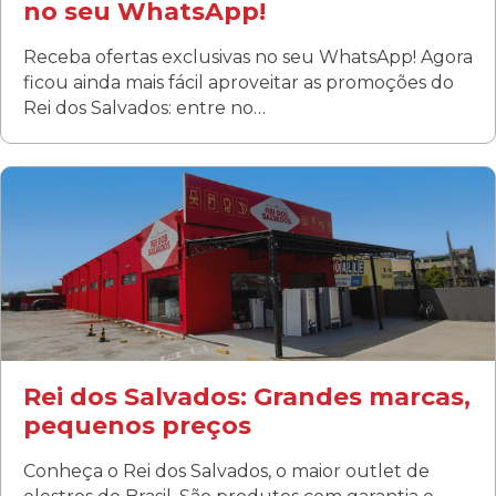
no seu WhatsApp!
Receba ofertas exclusivas no seu WhatsApp! Agora
ficou ainda mais fácil aproveitar as promoções do
Rei dos Salvados: entre no…
Curitiba/PR
Fanny
Rua Albino Beatriz, 100 - Fanny, Curitiba –PR
Segunda a sábado: 09h00 às 19h00
Domingo: FECHADA
ÚLTIMOS DIAS DE LIQUIDAÇÃO!
(41) 3411-1754
(41) 99249-4620
Rei dos Salvados: Grandes marcas,
pequenos preços
Conheça o Rei dos Salvados, o maior outlet de