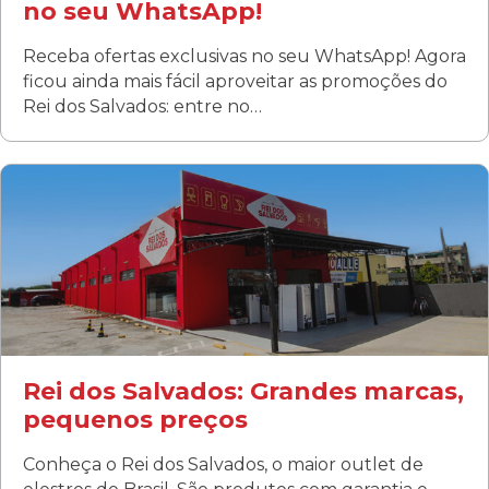
no seu WhatsApp!
Receba ofertas exclusivas no seu WhatsApp! Agora
ficou ainda mais fácil aproveitar as promoções do
Rei dos Salvados: entre no…
Curitiba/PR
Fanny
Rua Albino Beatriz, 100 - Fanny, Curitiba –PR
Segunda a sábado: 09h00 às 19h00
Domingo: FECHADA
ÚLTIMOS DIAS DE LIQUIDAÇÃO!
(41) 3411-1754
(41) 99249-4620
Rei dos Salvados: Grandes marcas,
pequenos preços
Conheça o Rei dos Salvados, o maior outlet de