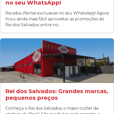
no seu WhatsApp!
Receba ofertas exclusivas no seu WhatsApp! Agora
ficou ainda mais fácil aproveitar as promoções do
Rei dos Salvados: entre no…
Curitiba/PR
Fanny
Rua Albino Beatriz, 100 - Fanny, Curitiba –PR
Segunda a sábado: 09h00 às 19h00
Domingo: FECHADA
ÚLTIMOS DIAS DE LIQUIDAÇÃO!
(41) 3411-1754
(41) 99249-4620
Rei dos Salvados: Grandes marcas,
pequenos preços
Conheça o Rei dos Salvados, o maior outlet de