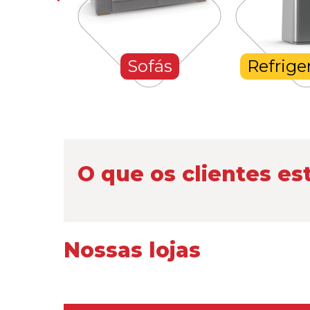
hones
Sofás
Refrige
O que os clientes es
Nossas lojas