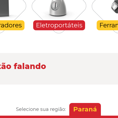
radores
Eletroportáteis
Ferra
tão falando
Paraná
Selecione sua região: