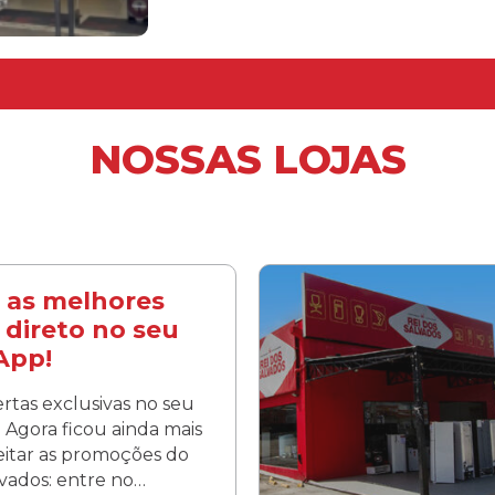
NOSSAS LOJAS
 as melhores
 direto no seu
App!
rtas exclusivas no seu
Agora ficou ainda mais
veitar as promoções do
lvados: entre no…