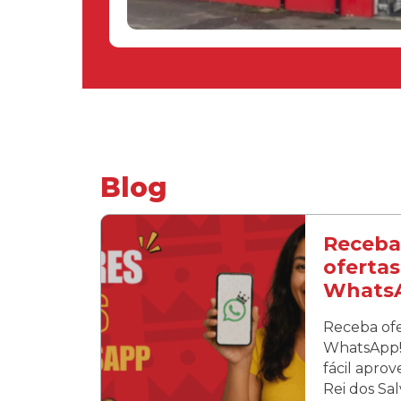
Blog
Receba
ofertas
Whats
Receba ofe
WhatsApp! 
fácil apro
Rei dos Sa