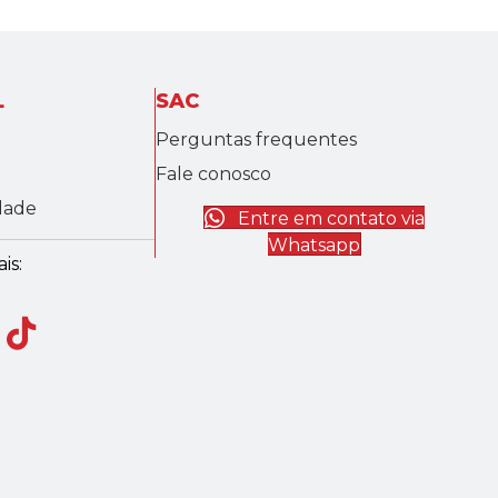
L
SAC
Perguntas frequentes
Fale conosco
idade
Entre em contato via
Whatsapp
is: