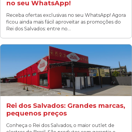
no seu WhatsApp!
Receba ofertas exclusivas no seu WhatsApp! Agora
ficou ainda mais fácil aproveitar as promoções do
Rei dos Salvados: entre no…
Curitiba/PR
Fanny
Rua Albino Beatriz, 100 - Fanny, Curitiba –PR
Segunda a sábado: 09h00 às 19h00
Domingo: FECHADA
ÚLTIMOS DIAS DE LIQUIDAÇÃO!
(41) 3411-1754
(41) 99249-4620
Rei dos Salvados: Grandes marcas,
pequenos preços
Conheça o Rei dos Salvados, o maior outlet de