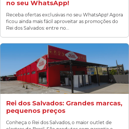
no seu WhatsApp!
Receba ofertas exclusivas no seu WhatsApp! Agora
ficou ainda mais fácil aproveitar as promoções do
Rei dos Salvados: entre no…
Curitiba/PR
Fanny
Rua Albino Beatriz, 100 - Fanny, Curitiba –PR
Segunda a sábado: 09h00 às 19h00
Domingo: FECHADA
ÚLTIMOS DIAS DE LIQUIDAÇÃO!
(41) 3411-1754
(41) 99249-4620
Rei dos Salvados: Grandes marcas,
pequenos preços
Conheça o Rei dos Salvados, o maior outlet de