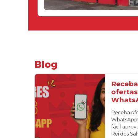
Blog
Receba
ofertas
Whats
Receba ofe
WhatsApp! 
fácil apro
Rei dos Sa