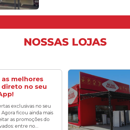
NOSSAS LOJAS
 as melhores
 direto no seu
App!
rtas exclusivas no seu
Agora ficou ainda mais
veitar as promoções do
lvados: entre no…