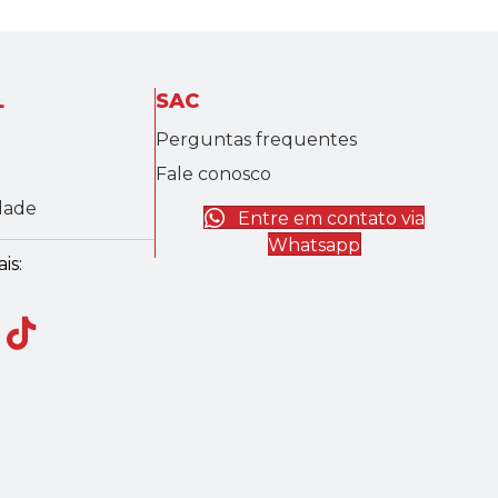
L
SAC
Perguntas frequentes
Fale conosco
idade
Entre em contato via
Whatsapp
is: