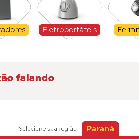
radores
Eletroportáteis
Ferra
tão falando
Paraná
Selecione sua região: