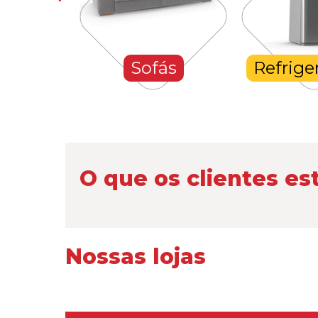
hones
Sofás
Refrige
O que os clientes es
Nossas lojas