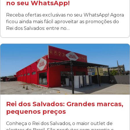
no seu WhatsApp!
Receba ofertas exclusivas no seu WhatsApp! Agora
ficou ainda mais fácil aproveitar as promoções do
Rei dos Salvados: entre no…
Curitiba/PR
Fanny
Rua Albino Beatriz, 100 - Fanny, Curitiba –PR
Segunda a sábado: 09h00 às 19h00
Domingo: FECHADA
ÚLTIMOS DIAS DE LIQUIDAÇÃO!
(41) 3411-1754
(41) 99249-4620
Rei dos Salvados: Grandes marcas,
pequenos preços
Conheça o Rei dos Salvados, o maior outlet de