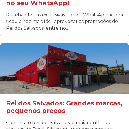
no seu WhatsApp!
Receba ofertas exclusivas no seu WhatsApp! Agora
ficou ainda mais fácil aproveitar as promoções do
Rei dos Salvados: entre no…
Curitiba/PR
Fanny
Rua Albino Beatriz, 100 - Fanny, Curitiba –PR
Segunda a sábado: 09h00 às 19h00
Domingo: FECHADA
ÚLTIMOS DIAS DE LIQUIDAÇÃO!
(41) 3411-1754
(41) 99249-4620
Rei dos Salvados: Grandes marcas,
pequenos preços
Conheça o Rei dos Salvados, o maior outlet de