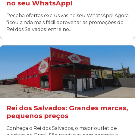
no seu WhatsApp!
Receba ofertas exclusivas no seu WhatsApp! Agora
ficou ainda mais fácil aproveitar as promoções do
Rei dos Salvados: entre no…
Curitiba/PR
Fanny
Rua Albino Beatriz, 100 - Fanny, Curitiba –PR
Segunda a sábado: 09h00 às 19h00
Domingo: FECHADA
ÚLTIMOS DIAS DE LIQUIDAÇÃO!
(41) 3411-1754
(41) 99249-4620
Rei dos Salvados: Grandes marcas,
pequenos preços
Conheça o Rei dos Salvados, o maior outlet de