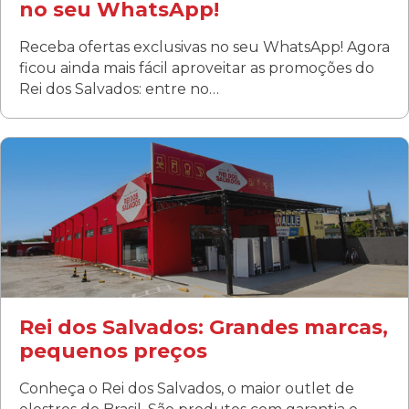
no seu WhatsApp!
Receba ofertas exclusivas no seu WhatsApp! Agora
ficou ainda mais fácil aproveitar as promoções do
Rei dos Salvados: entre no…
Curitiba/PR
Fanny
Rua Albino Beatriz, 100 - Fanny, Curitiba –PR
Segunda a sábado: 09h00 às 19h00
Domingo: FECHADA
ÚLTIMOS DIAS DE LIQUIDAÇÃO!
(41) 3411-1754
(41) 99249-4620
Rei dos Salvados: Grandes marcas,
pequenos preços
Conheça o Rei dos Salvados, o maior outlet de