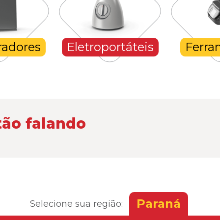
dores
Eletroportáteis
Ferram
tão falando
Paraná
Selecione sua região: