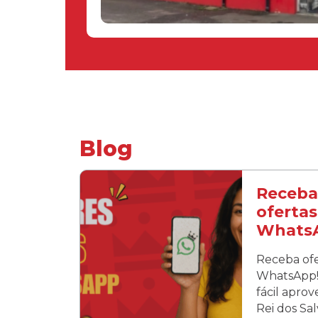
Blog
Receba
ofertas
Whats
Receba ofe
WhatsApp! 
fácil apro
Rei dos Sa