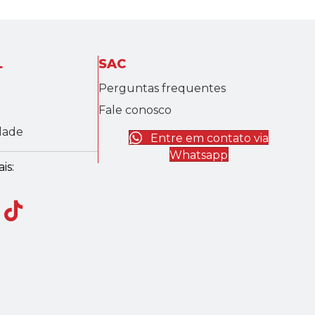
L
SAC
Perguntas frequentes
Fale conosco
idade
Entre em contato via
Whatsapp
is: