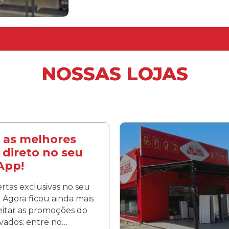
NOSSAS LOJAS
 as melhores
 direto no seu
App!
rtas exclusivas no seu
Agora ficou ainda mais
veitar as promoções do
lvados: entre no…