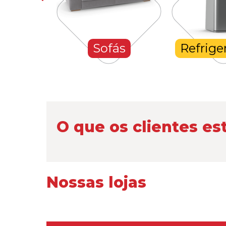
ones
Sofás
Refrigera
O que os clientes es
Nossas lojas