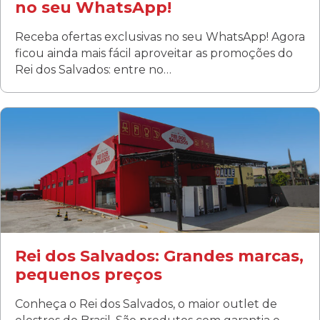
no seu WhatsApp!
Receba ofertas exclusivas no seu WhatsApp! Agora
ficou ainda mais fácil aproveitar as promoções do
Rei dos Salvados: entre no…
Curitiba/PR
Fanny
Rua Albino Beatriz, 100 - Fanny, Curitiba –PR
Segunda a sábado: 09h00 às 19h00
Domingo: FECHADA
ÚLTIMOS DIAS DE LIQUIDAÇÃO!
(41) 3411-1754
(41) 99249-4620
Rei dos Salvados: Grandes marcas,
pequenos preços
Conheça o Rei dos Salvados, o maior outlet de