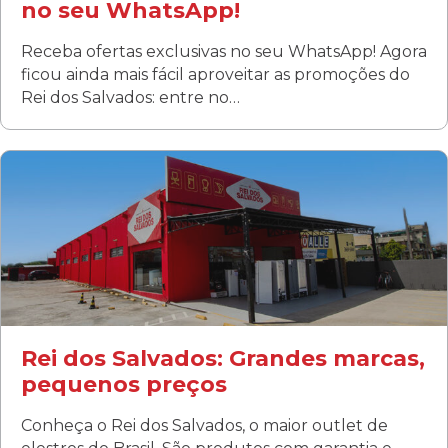
no seu WhatsApp!
Receba ofertas exclusivas no seu WhatsApp! Agora
ficou ainda mais fácil aproveitar as promoções do
Rei dos Salvados: entre no…
Curitiba/PR
Fanny
Rua Albino Beatriz, 100 - Fanny, Curitiba –PR
Segunda a sábado: 09h00 às 19h00
Domingo: FECHADA
ÚLTIMOS DIAS DE LIQUIDAÇÃO!
(41) 3411-1754
(41) 99249-4620
Rei dos Salvados: Grandes marcas,
pequenos preços
Conheça o Rei dos Salvados, o maior outlet de