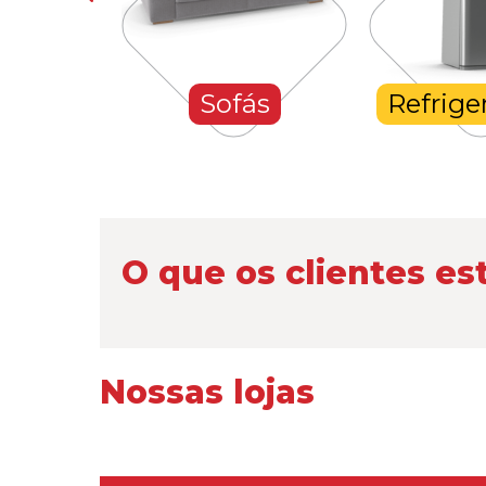
hones
Sofás
Refrige
O que os clientes es
Nossas lojas