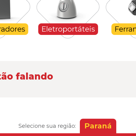
radores
Eletroportáteis
Ferra
tão falando
Paraná
Selecione sua região: