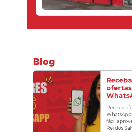
Blog
Receba
ofertas
Whats
Receba ofe
WhatsApp! 
fácil apro
Rei dos Sa