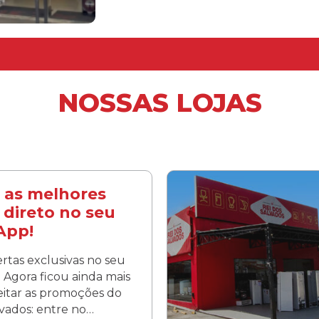
NOSSAS LOJAS
 as melhores
 direto no seu
App!
rtas exclusivas no seu
Agora ficou ainda mais
veitar as promoções do
lvados: entre no…