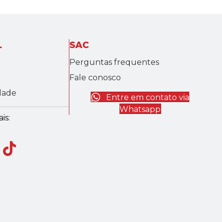
L
SAC
Perguntas frequentes
Fale conosco
idade
Entre em contato via
Whatsapp
is: