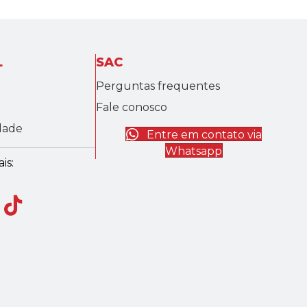
L
SAC
Perguntas frequentes
Fale conosco
idade
Entre em contato via
Whatsapp
is: