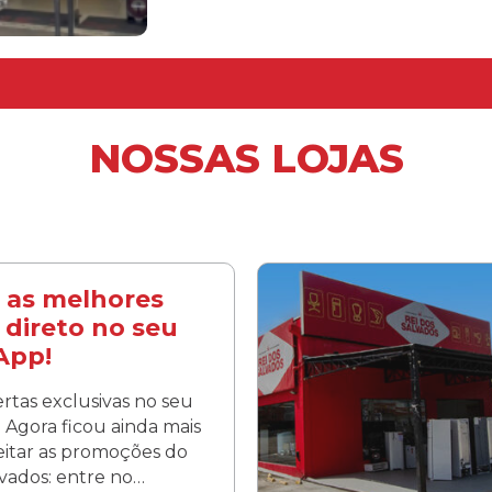
NOSSAS LOJAS
 as melhores
 direto no seu
App!
rtas exclusivas no seu
Agora ficou ainda mais
veitar as promoções do
lvados: entre no…