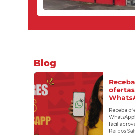
Blog
Receba
ofertas
Whats
Receba ofe
WhatsApp! 
fácil apro
Rei dos Sa