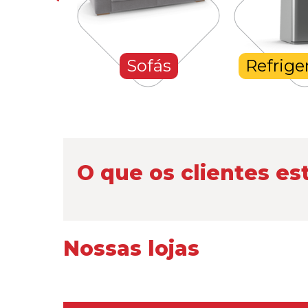
hones
Sofás
Refrige
O que os clientes es
Nossas lojas