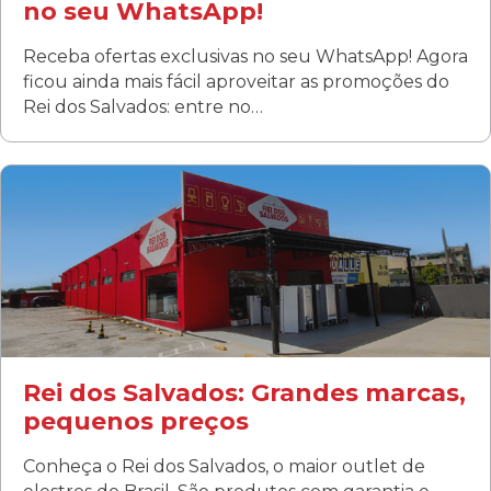
no seu WhatsApp!
Receba ofertas exclusivas no seu WhatsApp! Agora
ficou ainda mais fácil aproveitar as promoções do
Rei dos Salvados: entre no…
Curitiba/PR
Fanny
Rua Albino Beatriz, 100 - Fanny, Curitiba –PR
Segunda a sábado: 09h00 às 19h00
Domingo: FECHADA
ÚLTIMOS DIAS DE LIQUIDAÇÃO!
(41) 3411-1754
(41) 99249-4620
Rei dos Salvados: Grandes marcas,
pequenos preços
Conheça o Rei dos Salvados, o maior outlet de