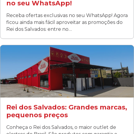
no seu WhatsApp!
Receba ofertas exclusivas no seu WhatsApp! Agora
ficou ainda mais fácil aproveitar as promoções do
Rei dos Salvados: entre no…
Curitiba/PR
Fanny
Rua Albino Beatriz, 100 - Fanny, Curitiba –PR
Segunda a sábado: 09h00 às 19h00
Domingo: FECHADA
ÚLTIMOS DIAS DE LIQUIDAÇÃO!
(41) 3411-1754
(41) 99249-4620
Rei dos Salvados: Grandes marcas,
pequenos preços
Conheça o Rei dos Salvados, o maior outlet de