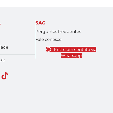
L
SAC
Perguntas frequentes
Fale conosco
idade
Entre em contato via
Whatsapp
is: