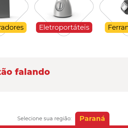
radores
Eletroportáteis
Ferra
tão falando
Paraná
Selecione sua região: