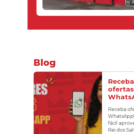
Blog
Receba
ofertas
Whats
Receba ofe
WhatsApp! 
fácil apro
Rei dos Sa