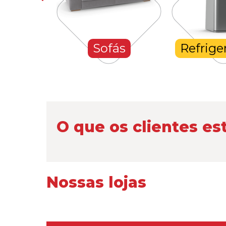
hones
Sofás
Refrige
O que os clientes es
Nossas lojas