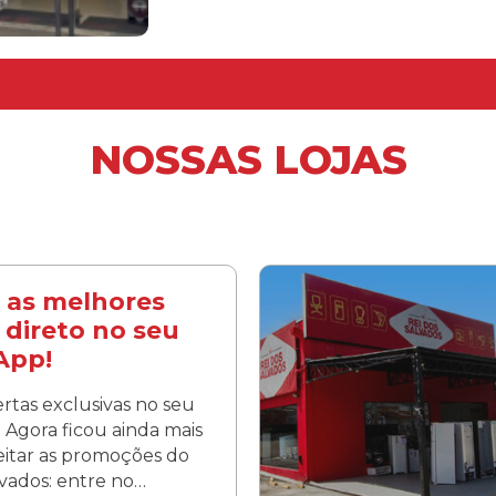
NOSSAS LOJAS
 as melhores
 direto no seu
App!
rtas exclusivas no seu
Agora ficou ainda mais
veitar as promoções do
lvados: entre no…