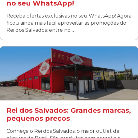
no seu WhatsApp!
Receba ofertas exclusivas no seu WhatsApp! Agora
ficou ainda mais fácil aproveitar as promoções do
Rei dos Salvados: entre no…
Curitiba/PR
Fanny
Rua Albino Beatriz, 100 - Fanny, Curitiba –PR
Segunda a sábado: 09h00 às 19h00
Domingo: FECHADA
ÚLTIMOS DIAS DE LIQUIDAÇÃO!
(41) 3411-1754
(41) 99249-4620
Rei dos Salvados: Grandes marcas,
pequenos preços
Conheça o Rei dos Salvados, o maior outlet de