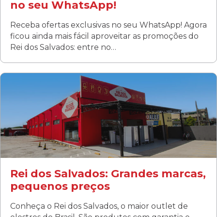
no seu WhatsApp!
Receba ofertas exclusivas no seu WhatsApp! Agora
ficou ainda mais fácil aproveitar as promoções do
Rei dos Salvados: entre no…
Curitiba/PR
Fanny
Rua Albino Beatriz, 100 - Fanny, Curitiba –PR
Segunda a sábado: 09h00 às 19h00
Domingo: FECHADA
ÚLTIMOS DIAS DE LIQUIDAÇÃO!
(41) 3411-1754
(41) 99249-4620
Rei dos Salvados: Grandes marcas,
pequenos preços
Conheça o Rei dos Salvados, o maior outlet de