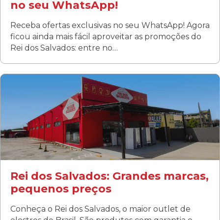
no seu WhatsApp!
Receba ofertas exclusivas no seu WhatsApp! Agora
ficou ainda mais fácil aproveitar as promoções do
Rei dos Salvados: entre no…
Curitiba/PR
Fanny
Rua Albino Beatriz, 100 - Fanny, Curitiba –PR
Segunda a sábado: 09h00 às 19h00
Domingo: FECHADA
ÚLTIMOS DIAS DE LIQUIDAÇÃO!
(41) 3411-1754
(41) 99249-4620
Rei dos Salvados: Grandes marcas,
pequenos preços
Conheça o Rei dos Salvados, o maior outlet de