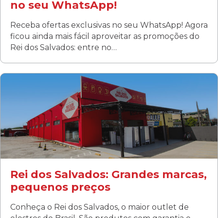
no seu WhatsApp!
Receba ofertas exclusivas no seu WhatsApp! Agora
ficou ainda mais fácil aproveitar as promoções do
Rei dos Salvados: entre no…
Curitiba/PR
Fanny
Rua Albino Beatriz, 100 - Fanny, Curitiba –PR
Segunda a sábado: 09h00 às 19h00
Domingo: FECHADA
ÚLTIMOS DIAS DE LIQUIDAÇÃO!
(41) 3411-1754
(41) 99249-4620
Rei dos Salvados: Grandes marcas,
pequenos preços
Conheça o Rei dos Salvados, o maior outlet de