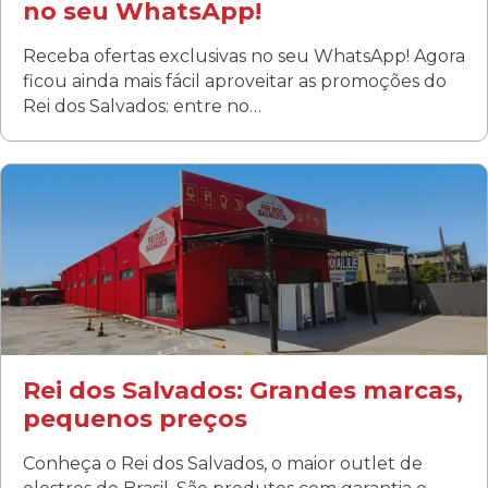
no seu WhatsApp!
Receba ofertas exclusivas no seu WhatsApp! Agora
ficou ainda mais fácil aproveitar as promoções do
Rei dos Salvados: entre no…
Curitiba/PR
Fanny
Rua Albino Beatriz, 100 - Fanny, Curitiba –PR
Segunda a sábado: 09h00 às 19h00
Domingo: FECHADA
ÚLTIMOS DIAS DE LIQUIDAÇÃO!
(41) 3411-1754
(41) 99249-4620
Rei dos Salvados: Grandes marcas,
pequenos preços
Conheça o Rei dos Salvados, o maior outlet de