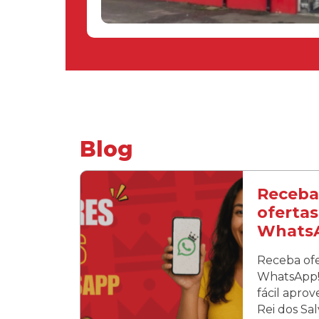
Blog
Receba
ofertas
Whats
Receba ofe
WhatsApp! 
fácil apro
Rei dos Sa