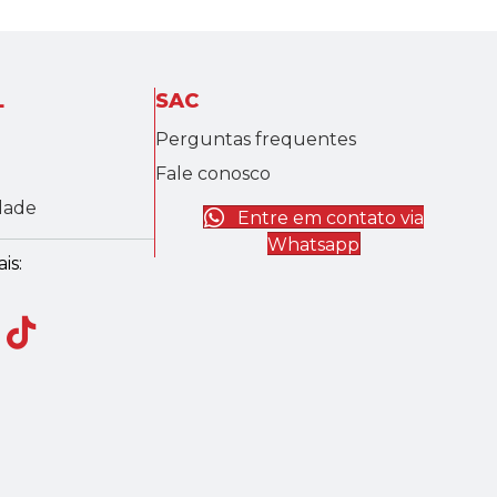
L
SAC
Perguntas frequentes
Fale conosco
idade
Entre em contato via
Whatsapp
is: