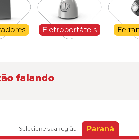
radores
Eletroportáteis
Ferra
tão falando
Paraná
Selecione sua região: