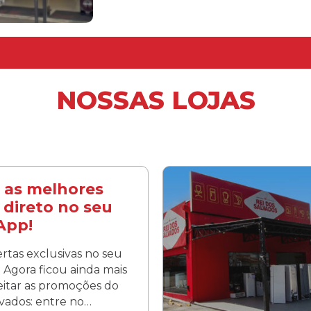
NOSSAS LOJAS
 as melhores
 direto no seu
App!
rtas exclusivas no seu
Agora ficou ainda mais
veitar as promoções do
lvados: entre no…