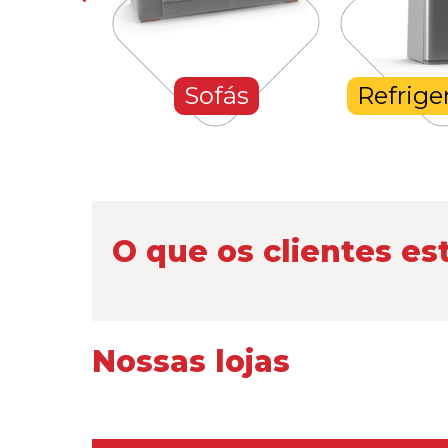
hones
Sofás
Refrige
O que os clientes es
Nossas lojas