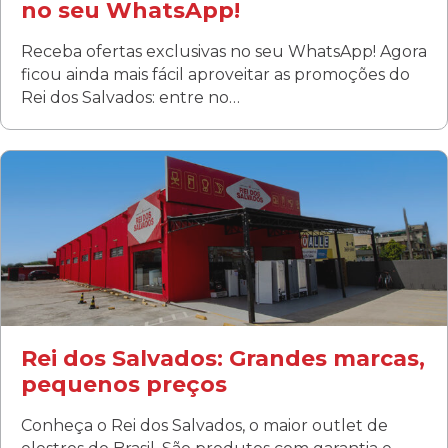
no seu WhatsApp!
Receba ofertas exclusivas no seu WhatsApp! Agora
ficou ainda mais fácil aproveitar as promoções do
Rei dos Salvados: entre no…
Curitiba/PR
Fanny
Rua Albino Beatriz, 100 - Fanny, Curitiba –PR
Segunda a sábado: 09h00 às 19h00
Domingo: FECHADA
ÚLTIMOS DIAS DE LIQUIDAÇÃO!
(41) 3411-1754
(41) 99249-4620
Rei dos Salvados: Grandes marcas,
pequenos preços
Conheça o Rei dos Salvados, o maior outlet de