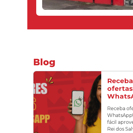
Blog
Receba
ofertas
Whats
Receba ofe
WhatsApp! 
fácil apro
Rei dos Sa