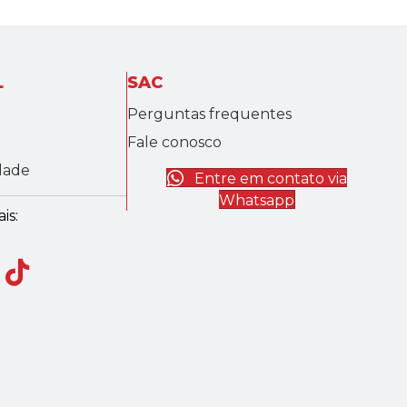
L
SAC
Perguntas frequentes
Fale conosco
idade
Entre em contato via
Whatsapp
is: