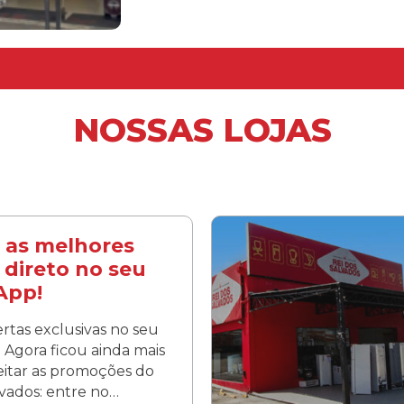
NOSSAS LOJAS
 as melhores
 direto no seu
App!
rtas exclusivas no seu
Agora ficou ainda mais
veitar as promoções do
lvados: entre no…