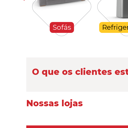
hones
Sofás
Refrige
O que os clientes es
Nossas lojas