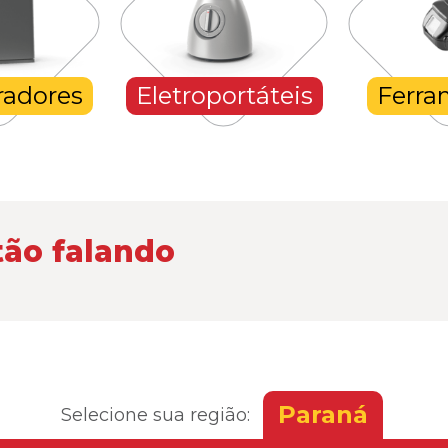
radores
Eletroportáteis
Ferra
tão falando
Paraná
Selecione sua região: