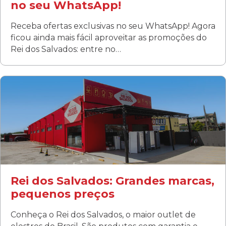
no seu WhatsApp!
Receba ofertas exclusivas no seu WhatsApp! Agora
ficou ainda mais fácil aproveitar as promoções do
Rei dos Salvados: entre no…
Curitiba/PR
Fanny
Rua Albino Beatriz, 100 - Fanny, Curitiba –PR
Segunda a sábado: 09h00 às 19h00
Domingo: FECHADA
ÚLTIMOS DIAS DE LIQUIDAÇÃO!
(41) 3411-1754
(41) 99249-4620
Rei dos Salvados: Grandes marcas,
pequenos preços
Conheça o Rei dos Salvados, o maior outlet de